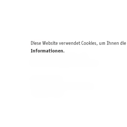
Diese Website verwendet Cookies, um Ihnen die
KONTAKT
Informationen
.
Pegasus Spiele Verlags- und
Medienvertriebsgesellschaft mbH
Am Straßbach 3
61169 Friedberg (Deutschland)
+49 6031 72170