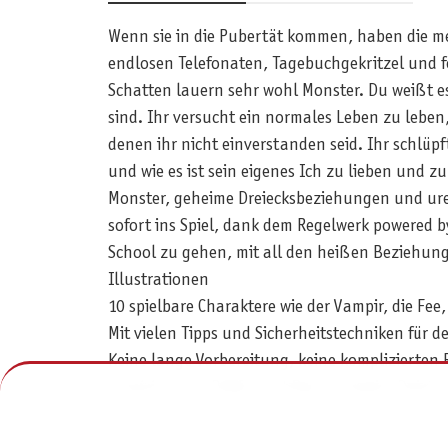
Wenn sie in die Pubertät kommen, haben die me
endlosen Telefonaten, Tagebuchgekritzel und feu
Schatten lauern sehr wohl Monster. Du weißt es
sind. Ihr versucht ein normales Leben zu leben
denen ihr nicht einverstanden seid. Ihr schlüpft
und wie es ist sein eigenes Ich zu lieben und 
Monster, geheime Dreiecksbeziehungen und urei
sofort ins Spiel, dank dem Regelwerk powered b
School zu gehen, mit all den heißen Beziehu
Illustrationen
10 spielbare Charaktere wie der Vampir, die Fee,
Mit vielen Tipps und Sicherheitstechniken für d
Keine lange Vorbereitung, keine komplizierten
Inspiriert von Buffy, Lost Boys, Vampire Dairie