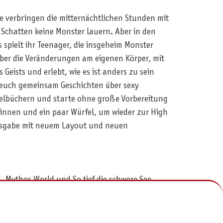
e verbringen die mitternächtlichen Stunden mit
n Schatten keine Monster lauern. Aber in den
spielt ihr Teenager, die insgeheim Monster
über die Veränderungen am eigenen Körper, mit
 Geists und erlebt, wie es ist anders zu sein
t euch gemeinsam Geschichten über sexy
ielbüchern und starte ohne große Vorbereitung
*innen und ein paar Würfel, um wieder zur High
usgabe mit neuem Layout und neuen
 Mythos World und So tief die schwere See.