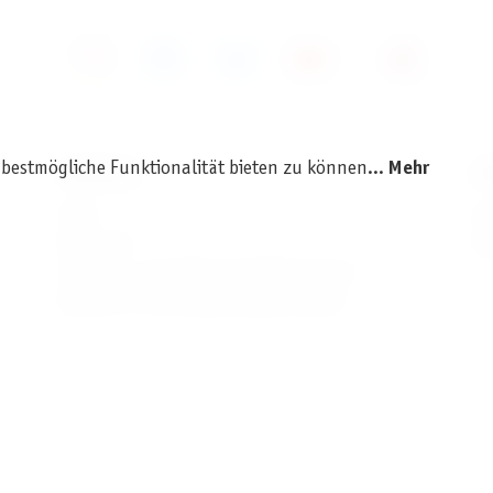
 bestmögliche Funktionalität bieten zu können...
Mehr
SERVICE
I
AGB
I
Widerruf
D
Versand- und Zahlungsbedingungen
Batterie- und Verpackungshinweise