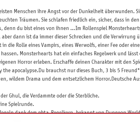
isten Menschen ihre Angst vor der Dunkelheit überwunden. Si
chten Träumen. Sie schlafen friedlich ein, sicher, dass in de
, denn du bist eines von ihnen …Im Rollenspiel Monsterhearts 
, aber dann ist da immer dieser Schrecken und die Verwirrung 
 in die Rolle eines Vampirs, eines Werwolfs, einer Fee oder eines
zu hassen. Monsterhearts hat ein einfaches Regelwerk und läss
genen Horror erleben. Erschaffe deinen Charakter mit den Sp
y the apocalypse.Du brauchst nur dieses Buch, 3 bis 5 Freund
ngen, wildem Drama und dem entsetzlichem Horror.Deutsche A
 der Ghul, die Verdammte oder die Sterbliche.
eine Spielrunde.
 Regeln dank dem pbta-Regelkern, bekannt von Dungeon World,
s und Ginger Snaps