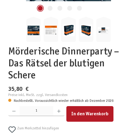
Mörderische Dinnerparty –
Das Rätsel der blutigen
Schere
35,80 €
Preise inkl. MwSt. zzgl. Versandkosten
Nachbestellt. Voraussichtlich wieder erhältlich ab Dezember 2026
Produkt Anzahl: Gib den gewünschten Wert ein oder benutze die Schaltflächen um die Anzahl zu erhöhen
In den Warenkorb
Zum Merkzettel hinzufügen