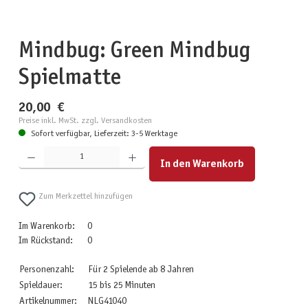
Mindbug: Green Mindbug
Spielmatte
20,00 €
Preise inkl. MwSt. zzgl. Versandkosten
Sofort verfügbar, Lieferzeit: 3-5 Werktage
Produkt Anzahl: Gib den gewünschten Wert ein oder benutze die Schaltflächen um die Anzahl zu erhöhen
In den Warenkorb
Zum Merkzettel hinzufügen
Im Warenkorb:
0
Im Rückstand:
0
Personenzahl:
Für 2 Spielende ab 8 Jahren
Spieldauer:
15 bis 25 Minuten
Artikelnummer:
NLG41040