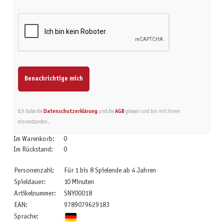
Benachrichtige mich
Ich habe die
Datenschutzerklärung
und die
AGB
gelesen und bin mit ihnen
einverstanden.
Im Warenkorb:
0
Im Rückstand:
0
Personenzahl:
Für 1 bis 8 Spielende ab 4 Jahren
Spieldauer:
10 Minuten
Artikelnummer:
SNY00018
EAN:
9789079629183
Sprache: