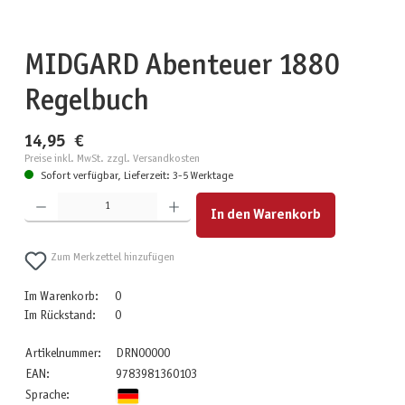
MIDGARD Abenteuer 1880
Regelbuch
14,95 €
Preise inkl. MwSt. zzgl. Versandkosten
Sofort verfügbar, Lieferzeit: 3-5 Werktage
Produkt Anzahl: Gib den gewünschten Wert ein oder benutze die Schaltflächen um die Anzahl zu erhöhen
In den Warenkorb
Zum Merkzettel hinzufügen
Im Warenkorb:
0
Im Rückstand:
0
Artikelnummer:
DRN00000
EAN:
9783981360103
Sprache: