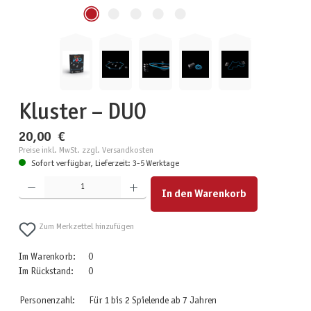
Kluster – DUO
20,00 €
Preise inkl. MwSt. zzgl. Versandkosten
Sofort verfügbar, Lieferzeit: 3-5 Werktage
Produkt Anzahl: Gib den gewünschten Wert ein oder benutze die Schaltflächen um die Anzahl zu erhöhen
In den Warenkorb
Zum Merkzettel hinzufügen
Im Warenkorb:
0
Im Rückstand:
0
Personenzahl:
Für 1 bis 2 Spielende ab 7 Jahren