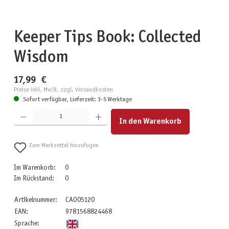
Keeper Tips Book: Collected
Wisdom
17,99 €
Preise inkl. MwSt. zzgl. Versandkosten
Sofort verfügbar, Lieferzeit: 3-5 Werktage
Produkt Anzahl: Gib den gewünschten Wert ein oder benutze die Schaltflächen um die Anzahl zu erhöhen
In den Warenkorb
Zum Merkzettel hinzufügen
Im Warenkorb:
0
Im Rückstand:
0
Artikelnummer:
CAO05120
EAN:
9781568824468
Sprache: