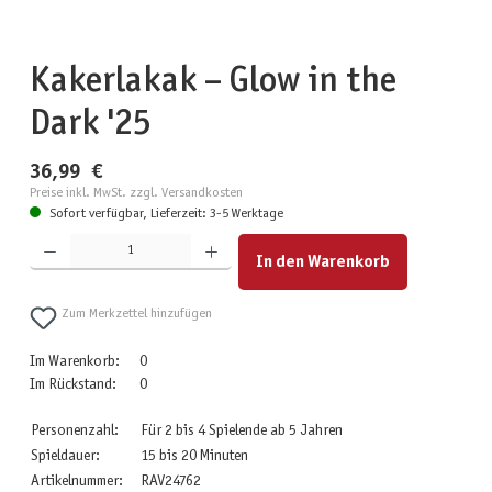
Kakerlakak – Glow in the
Dark '25
36,99 €
Preise inkl. MwSt. zzgl. Versandkosten
Sofort verfügbar, Lieferzeit: 3-5 Werktage
Produkt Anzahl: Gib den gewünschten Wert ein oder benutze die Schaltflächen um die Anzahl zu erhöhen
In den Warenkorb
Zum Merkzettel hinzufügen
Im Warenkorb:
0
Im Rückstand:
0
Personenzahl:
Für 2 bis 4 Spielende ab 5 Jahren
Spieldauer:
15 bis 20 Minuten
Artikelnummer:
RAV24762