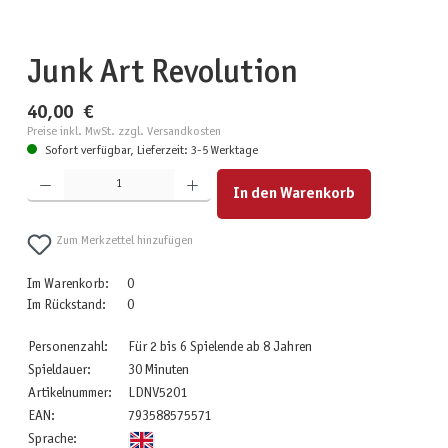
Junk Art Revolution
40,00 €
Preise inkl. MwSt. zzgl. Versandkosten
Sofort verfügbar, Lieferzeit: 3-5 Werktage
Produkt Anzahl: Gib den gewünschten Wert ein oder benutze die Schaltflächen um die Anzahl zu erhöhen
In den Warenkorb
Zum Merkzettel hinzufügen
Im Warenkorb:
0
Im Rückstand:
0
Personenzahl:
Für 2 bis 6 Spielende ab 8 Jahren
Spieldauer:
30 Minuten
Artikelnummer:
LDNV5201
EAN:
793588575571
Sprache: