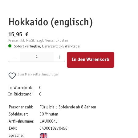
Hokkaido (englisch)
15,95 €
Preise inkl. MwSt. zzgl. Versandkosten
Sofort verfügbar, Lieferzeit: 3-5 Werktage
Produkt Anzahl: Gib den gewünschten Wert ein oder benutze die Schaltflächen um die Anzahl zu erhöhen
In den Warenkorb
Zum Merkzettel hinzufügen
Im Warenkorb:
0
Im Rückstand:
0
Personenzahl:
Für 2 bis 5 Spielende ab 8 Jahren
Spieldauer:
30 Minuten
Artikelnummer:
LAU00045
EAN:
6430018270456
Sprache: