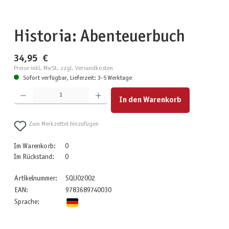
Historia: Abenteuerbuch
34,95 €
Preise inkl. MwSt. zzgl. Versandkosten
Sofort verfügbar, Lieferzeit: 3-5 Werktage
Produkt Anzahl: Gib den gewünschten Wert ein oder benutze die Schaltflächen um die Anzahl zu erhöhen
In den Warenkorb
Zum Merkzettel hinzufügen
Im Warenkorb:
0
Im Rückstand:
0
Artikelnummer:
SQU02002
EAN:
9783689740030
Sprache: