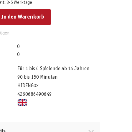
eit: 3-5 Werktage
ert ein oder benutze die Schaltflächen um die Anzahl zu erhöhen oder zu reduzieren.
In den Warenkorb
fügen
0
0
Für 1 bis 6 Spielende ab 14 Jahren
90 bis 150 Minuten
HIDENG02
4260686490649
ils