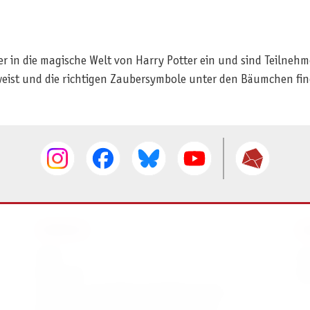
er in die magische Welt von Harry Potter ein und sind Teilneh
weist und die richtigen Zaubersymbole unter den Bäumchen fin
SERVICE
I
AGB
I
Widerruf
D
Versand- und Zahlungsbedingungen