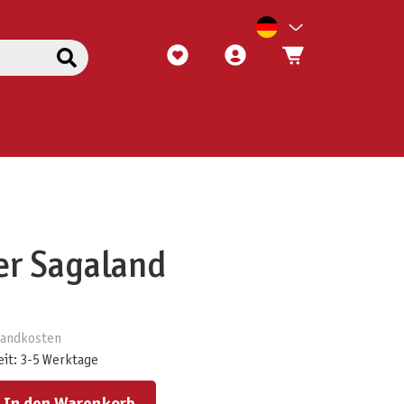
er Sagaland
rsandkosten
eit: 3-5 Werktage
ert ein oder benutze die Schaltflächen um die Anzahl zu erhöhen oder zu reduzieren.