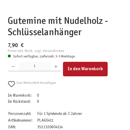
Gutemine mit Nudelholz -
Schlüsselanhänger
7,90 €
Preise inkl. MwSt. zzgl. Versandkosten
Sofort verfügbar, Lieferzeit: 3-5 Werktage
Produkt Anzahl: Gib den gewünschten Wert ein oder benutze die Schaltflächen um die Anzahl zu erhöhen
In den Warenkorb
Zum Merkzettel hinzufügen
Im Warenkorb:
0
Im Rückstand:
0
Personenzahl:
Für 1 Spielende ab 3 Jahren
Artikelnummer:
PLA60411
EAN:
3521320604114