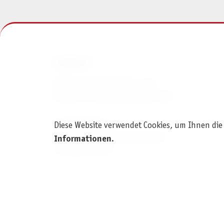
KONTAKT
Pegasus Spiele Verlags- und
Medienvertriebsgesellschaft mbH
Am Straßbach 3
Diese Website verwendet Cookies, um Ihnen die
61169 Friedberg (Deutschland)
Informationen
.
+49 6031 72170