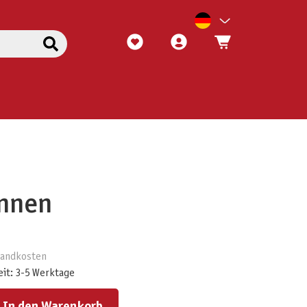
nnen
rsandkosten
eit: 3-5 Werktage
ert ein oder benutze die Schaltflächen um die Anzahl zu erhöhen oder zu reduzieren.