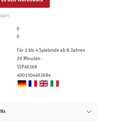
In den Warenkorb
fügen
0
0
Für 1 bis 4 Spielende ab 8 Jahren
20 Minuten
SSP49368
4001504493684
ils