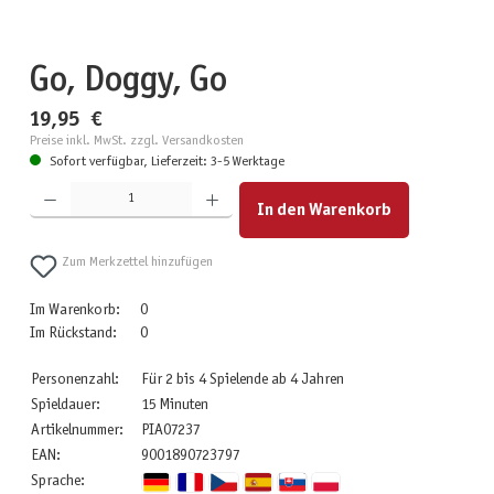
Go, Doggy, Go
19,95 €
Preise inkl. MwSt. zzgl. Versandkosten
Sofort verfügbar, Lieferzeit: 3-5 Werktage
Produkt Anzahl: Gib den gewünschten Wert ein oder benutze die Schaltflächen um die Anzahl zu erhöhen
In den Warenkorb
Zum Merkzettel hinzufügen
Im Warenkorb:
0
Im Rückstand:
0
Personenzahl:
Für 2 bis 4 Spielende ab 4 Jahren
Spieldauer:
15 Minuten
Artikelnummer:
PIA07237
EAN:
9001890723797
Sprache: