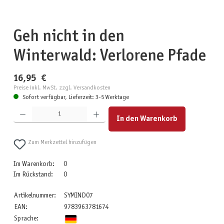
Geh nicht in den
Winterwald: Verlorene Pfade
16,95 €
Preise inkl. MwSt. zzgl. Versandkosten
Sofort verfügbar, Lieferzeit: 3-5 Werktage
Produkt Anzahl: Gib den gewünschten Wert ein oder benutze die Schaltflächen um die Anzahl zu erhöhen
In den Warenkorb
Zum Merkzettel hinzufügen
Im Warenkorb:
0
Im Rückstand:
0
Artikelnummer:
SYMIND07
EAN:
9783963781674
Sprache: