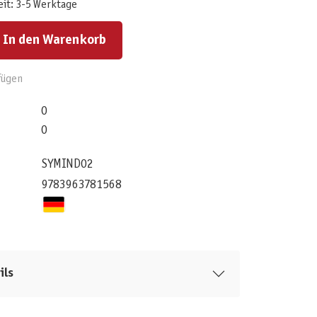
eit: 3-5 Werktage
ert ein oder benutze die Schaltflächen um die Anzahl zu erhöhen oder zu reduzieren.
In den Warenkorb
fügen
0
0
SYMIND02
9783963781568
ils