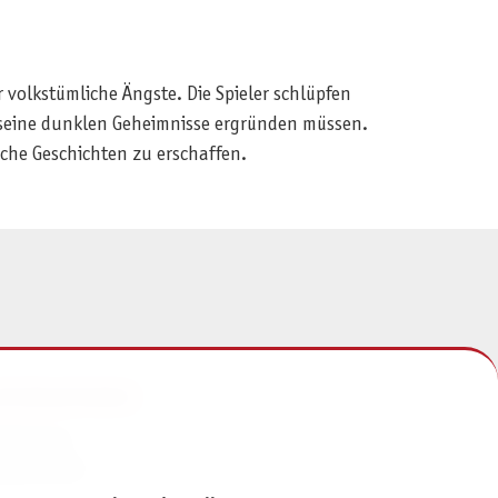
r volkstümliche Ängste. Die Spieler schlüpfen
d seine dunklen Geheimnisse ergründen müssen.
iche Geschichten zu erschaffen.
NFORMATIONEN
mpressum
atenschutz