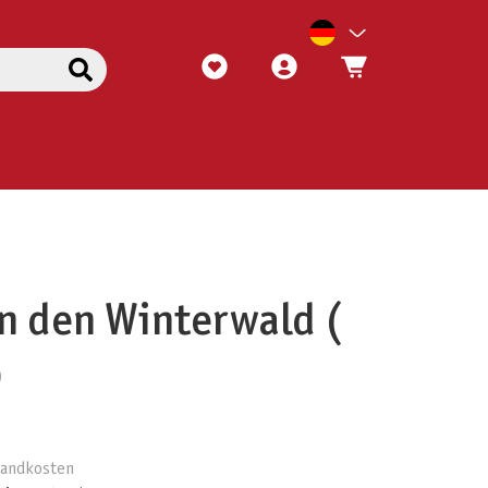
in den Winterwald (
)
rsandkosten