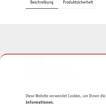
Beschreibung
Produktsicherheit
KONTAKT
Pegasus Spiele Verlags- und
Medienvertriebsgesellschaft mbH
Am Straßbach 3
61169 Friedberg (Deutschland)
Diese Website verwendet Cookies, um Ihnen die
+49 6031 72170
Informationen
.