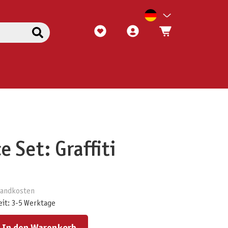
e Set: Graffiti
rsandkosten
eit: 3-5 Werktage
ert ein oder benutze die Schaltflächen um die Anzahl zu erhöhen oder zu reduzieren.