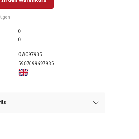
In den Warenkorb
fügen
0
0
QWO97935
5907699497935
ils