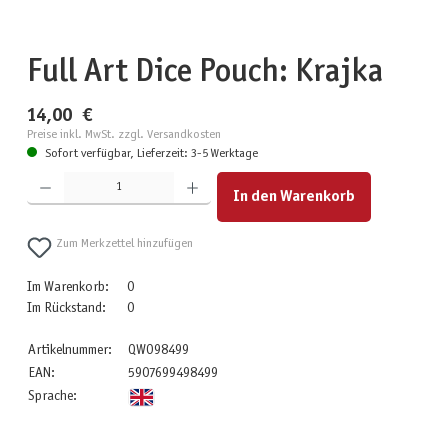
Full Art Dice Pouch: Krajka
14,00 €
Preise inkl. MwSt. zzgl. Versandkosten
Sofort verfügbar, Lieferzeit: 3-5 Werktage
Produkt Anzahl: Gib den gewünschten Wert ein oder benutze die Schaltflächen um die Anzahl zu erhöhen
In den Warenkorb
Zum Merkzettel hinzufügen
Im Warenkorb:
0
Im Rückstand:
0
Artikelnummer:
QWO98499
EAN:
5907699498499
Sprache: