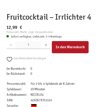
Fruitcocktail – Irrlichter 4
12,99 €
Preise inkl. MwSt. zzgl. Versandkosten
Sofort verfügbar, Lieferzeit: 3-5 Werktage
Produkt Anzahl: Gib den gewünschten Wert ein oder benutze die Schaltflächen um die Anzahl zu erhöhen
In den Warenkorb
Zum Merkzettel hinzufügen
Im Warenkorb:
0
Im Rückstand:
0
Personenzahl:
Für 2 bis 4 Spielende ab 8 Jahren
Spieldauer:
20 Minuten
Artikelnummer:
NICIRL04
EAN:
4260679351124
Sprache: