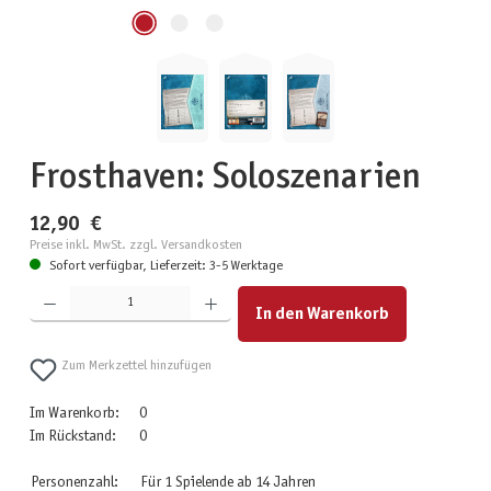
Frosthaven: Soloszenarien
12,90 €
Preise inkl. MwSt. zzgl. Versandkosten
Sofort verfügbar, Lieferzeit: 3-5 Werktage
Produkt Anzahl: Gib den gewünschten Wert ein oder benutze die Schaltflächen um die Anzahl zu erhöhen
In den Warenkorb
Zum Merkzettel hinzufügen
Im Warenkorb:
0
Im Rückstand:
0
Personenzahl:
Für 1 Spielende ab 14 Jahren