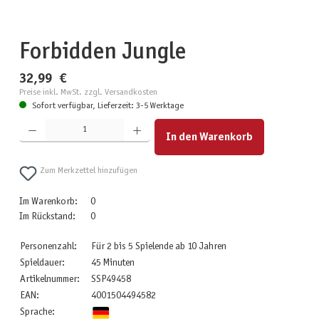
Forbidden Jungle
32,99 €
Preise inkl. MwSt. zzgl. Versandkosten
Sofort verfügbar, Lieferzeit: 3-5 Werktage
Produkt Anzahl: Gib den gewünschten Wert ein oder benutze die Schaltflächen um die Anzahl zu erhöhen
In den Warenkorb
Zum Merkzettel hinzufügen
Im Warenkorb:
0
Im Rückstand:
0
Personenzahl:
Für 2 bis 5 Spielende ab 10 Jahren
Spieldauer:
45 Minuten
Artikelnummer:
SSP49458
EAN:
4001504494582
Sprache: