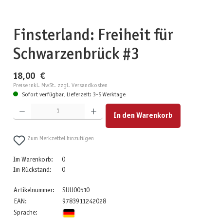
Finsterland: Freiheit für
Schwarzenbrück #3
18,00 €
Preise inkl. MwSt. zzgl. Versandkosten
Sofort verfügbar, Lieferzeit: 3-5 Werktage
Produkt Anzahl: Gib den gewünschten Wert ein oder benutze die Schaltflächen um die Anzahl zu erhöhen
In den Warenkorb
Zum Merkzettel hinzufügen
Im Warenkorb:
0
Im Rückstand:
0
Artikelnummer:
SUU00510
EAN:
9783911242028
Sprache: