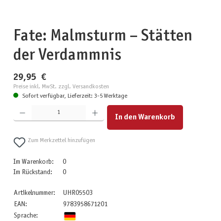
Fate: Malmsturm – Stätten
der Verdammnis
29,95 €
Preise inkl. MwSt. zzgl. Versandkosten
Sofort verfügbar, Lieferzeit: 3-5 Werktage
Produkt Anzahl: Gib den gewünschten Wert ein oder benutze die Schaltflächen um die Anzahl zu erhöhen
In den Warenkorb
Zum Merkzettel hinzufügen
Im Warenkorb:
0
Im Rückstand:
0
Artikelnummer:
UHR05503
EAN:
9783958671201
Sprache: