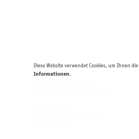
Farshore Essentials is similar to Farshore, but
Diese Website verwendet Cookies, um Ihnen die
KONTAKT
Informationen
.
Pegasus Spiele Verlags- und
Medienvertriebsgesellschaft mbH
Am Straßbach 3
61169 Friedberg (Deutschland)
+49 6031 72170