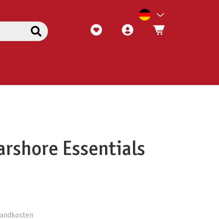
arshore Essentials
rsandkosten