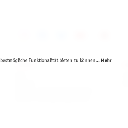
 has punchboard resource components instead of the resin ones,
 bestmögliche Funktionalität bieten zu können...
Mehr
SERVICE
I
AGB
I
Widerruf
D
Versand- und Zahlungsbedingungen
Batterie- und Verpackungshinweise