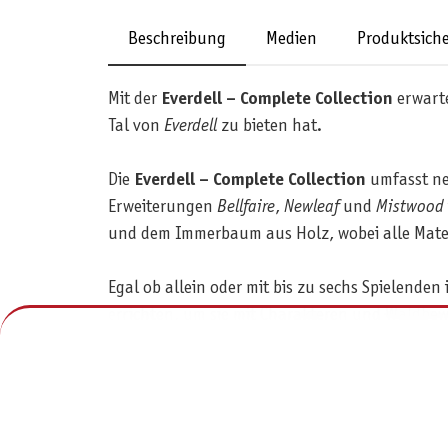
Beschreibung
Medien
Produktsiche
Mit der
Everdell – Complete Collection
erwarte
Tal von
Everdell
zu bieten hat.
Die
Everdell – Complete Collection
umfasst ne
Erweiterungen
Bellfaire
,
Newleaf
und
Mistwood
und dem Immerbaum aus Holz, wobei alle Materia
Egal ob allein oder mit bis zu sechs Spielenden i
errichten, um sie mit Charakteren und Waldbe