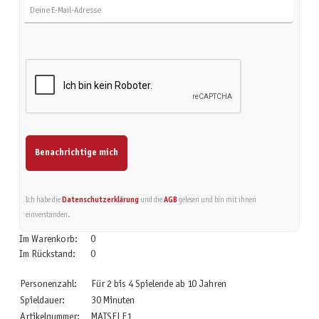
Benachrichtige mich
Ich habe die
Datenschutzerklärung
und die
AGB
gelesen und bin mit ihnen
einverstanden.
Im Warenkorb:
0
Im Rückstand:
0
Personenzahl:
Für 2 bis 4 Spielende ab 10 Jahren
Spieldauer:
30 Minuten
Artikelnummer:
MATSELE1