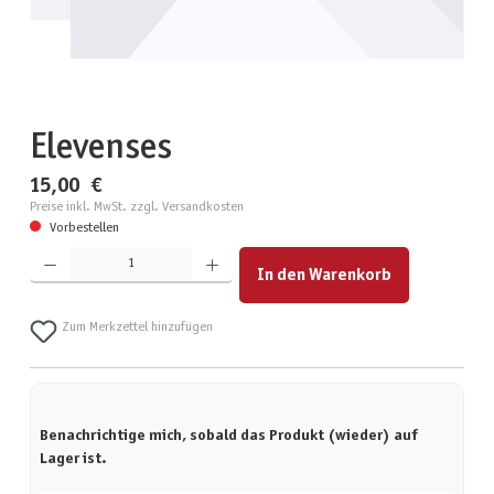
Elevenses
15,00 €
Preise inkl. MwSt. zzgl. Versandkosten
Vorbestellen
Produkt Anzahl: Gib den gewünschten Wert ein oder benutze die Schaltflächen um die Anzahl zu erhöhen
In den Warenkorb
Zum Merkzettel hinzufügen
Benachrichtige mich, sobald das Produkt (wieder) auf
Lager ist.
Deine E-Mail-Adresse