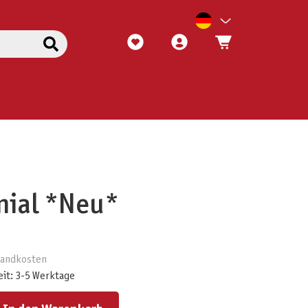
nial *Neu*
rsandkosten
eit: 3-5 Werktage
ert ein oder benutze die Schaltflächen um die Anzahl zu erhöhen oder zu reduzieren.