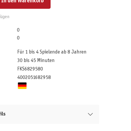
In den Warenkorb
fügen
0
0
Für 1 bis 4 Spielende ab 8 Jahren
30 bis 45 Minuten
FKS6829580
4002051682958
ils