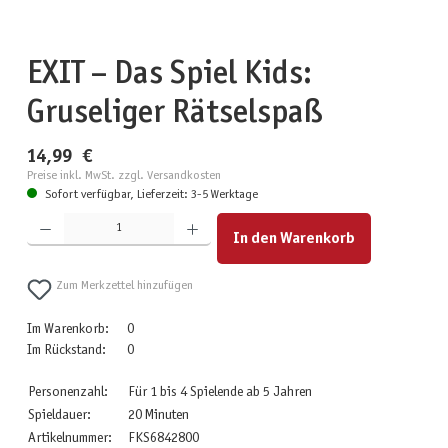
EXIT – Das Spiel Kids:
Gruseliger Rätselspaß
14,99 €
Preise inkl. MwSt. zzgl. Versandkosten
Sofort verfügbar, Lieferzeit: 3-5 Werktage
Produkt Anzahl: Gib den gewünschten Wert ein oder benutze die Schaltflächen um die Anzahl zu erhöhen
In den Warenkorb
Zum Merkzettel hinzufügen
Im Warenkorb:
0
Im Rückstand:
0
Personenzahl:
Für 1 bis 4 Spielende ab 5 Jahren
Spieldauer:
20 Minuten
Artikelnummer:
FKS6842800