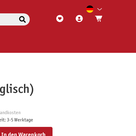
glisch)
rsandkosten
eit: 3-5 Werktage
ert ein oder benutze die Schaltflächen um die Anzahl zu erhöhen oder zu reduzieren.
In den Warenkorb