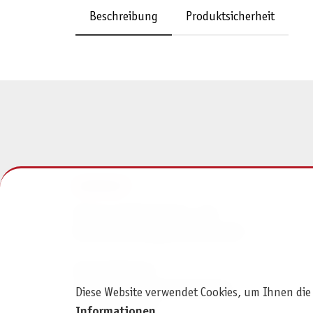
Beschreibung
Produktsicherheit
KONTAKT
Pegasus Spiele Verlags- und
Medienvertriebsgesellschaft mbH
Am Straßbach 3
61169 Friedberg (Deutschland)
Diese Website verwendet Cookies, um Ihnen die
+49 6031 72170
Informationen
.