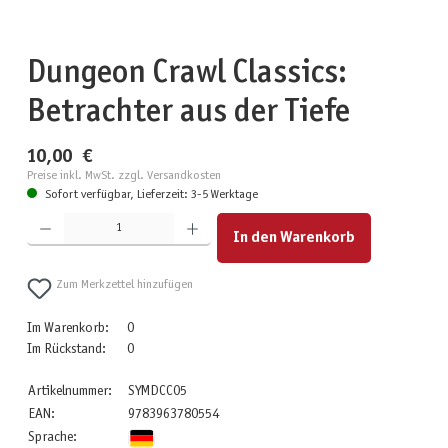
Dungeon Crawl Classics:
Betrachter aus der Tiefe
10,00 €
Preise inkl. MwSt. zzgl. Versandkosten
Sofort verfügbar, Lieferzeit: 3-5 Werktage
Produkt Anzahl: Gib den gewünschten Wert ein oder benutze die Schaltflächen um die Anzahl zu erhöhen
In den Warenkorb
Zum Merkzettel hinzufügen
Im Warenkorb:
0
Im Rückstand:
0
Artikelnummer:
SYMDCC05
EAN:
9783963780554
Sprache: