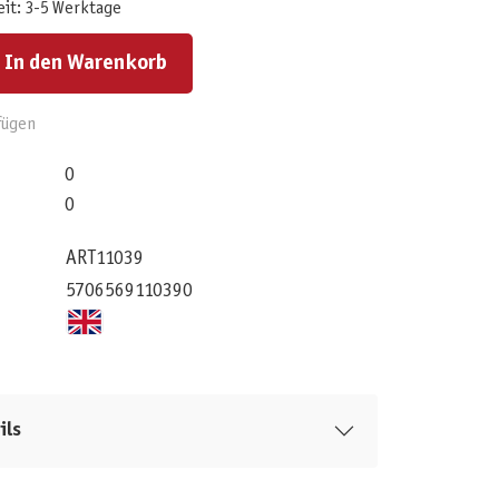
eit: 3-5 Werktage
ert ein oder benutze die Schaltflächen um die Anzahl zu erhöhen oder zu reduzieren.
In den Warenkorb
fügen
0
0
ART11039
5706569110390
ils