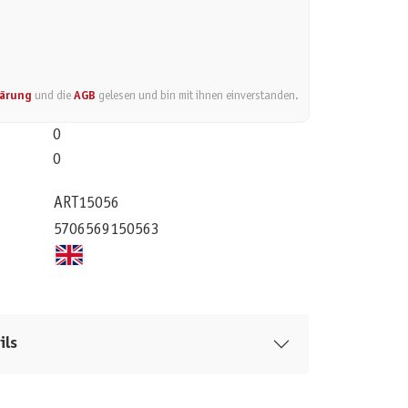
lärung
und die
AGB
gelesen und bin mit ihnen einverstanden.
0
0
ART15056
5706569150563
ils