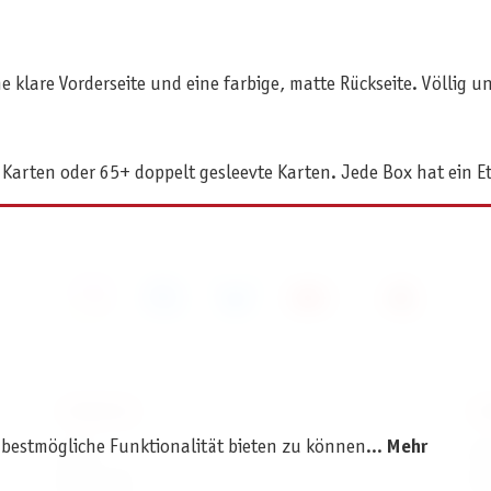
 klare Vorderseite und eine farbige, matte Rückseite. Völlig u
 Karten oder 65+ doppelt gesleevte Karten. Jede Box hat ein Et
SERVICE
I
 bestmögliche Funktionalität bieten zu können...
Mehr
AGB
I
Widerruf
D