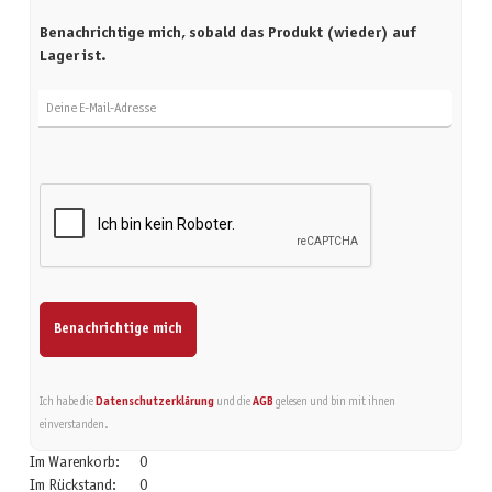
Benachrichtige mich, sobald das Produkt (wieder) auf
Lager ist.
Deine E-Mail-Adresse
Benachrichtige mich
Ich habe die
Datenschutzerklärung
und die
AGB
gelesen und bin mit ihnen
einverstanden.
Im Warenkorb:
0
Im Rückstand:
0