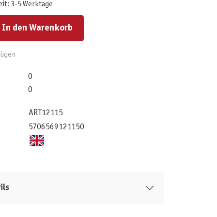
eit: 3-5 Werktage
ert ein oder benutze die Schaltflächen um die Anzahl zu erhöhen oder zu reduzieren.
In den Warenkorb
fügen
0
0
ART12115
5706569121150
ils