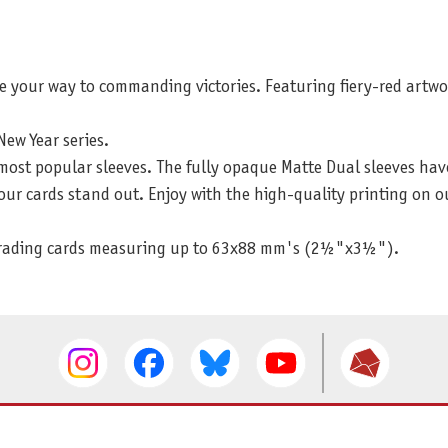
ite your way to commanding victories. Featuring fiery-red artwor
ew Year series.
most popular sleeves. The fully opaque Matte Dual sleeves have 
our cards stand out. Enjoy with the high-quality printing on ou
r trading cards measuring up to 63x88 mm's (2½"x3½").