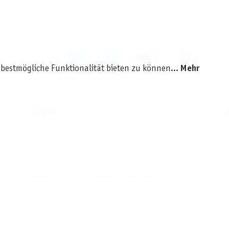
 bestmögliche Funktionalität bieten zu können...
Mehr
SERVICE
I
AGB
I
Widerruf
D
Versand- und Zahlungsbedingungen
Batterie- und Verpackungshinweise