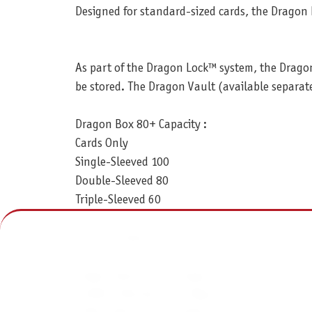
Designed for standard-sized cards, the Dragon 
As part of the Dragon Lock™ system, the Dragon
be stored. The Dragon Vault (available separat
Dragon Box 80+ Capacity :
Cards Only
Single-Sleeved 100
Double-Sleeved 80
Triple-Sleeved 60
Cards + Dragon Tray :
Single-Sleeved:56 + Dragon Tray
Double-Sleeved:45 + Dragon Tray