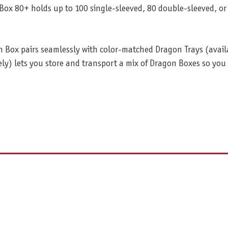
Box 80+ holds up to 100 single-sleeved, 80 double-sleeved, or 
 Box pairs seamlessly with color-matched Dragon Trays (availab
ely) lets you store and transport a mix of Dragon Boxes so yo