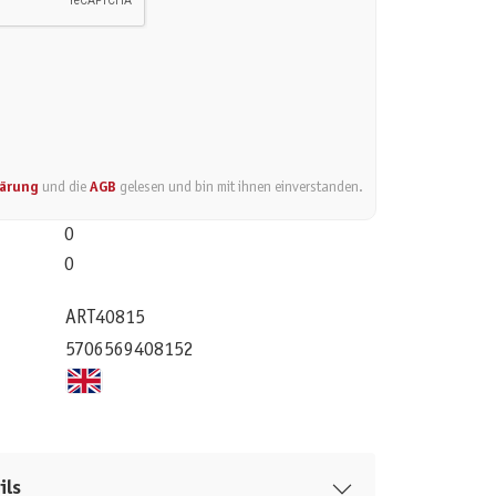
lärung
und die
AGB
gelesen und bin mit ihnen einverstanden.
0
0
ART40815
5706569408152
ils