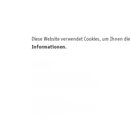
Triple-Sleeved:34 + Dragon Tray
Diese Website verwendet Cookies, um Ihnen die
Informationen
.
KONTAKT
Pegasus Spiele Verlags- und
Medienvertriebsgesellschaft mbH
Am Straßbach 3
61169 Friedberg (Deutschland)
+49 6031 72170