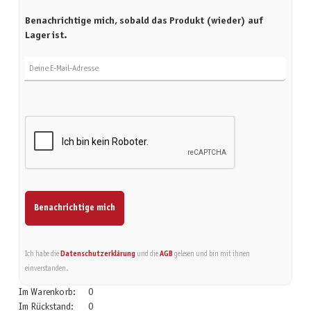
Benachrichtige mich, sobald das Produkt (wieder) auf
Lager ist.
Deine E-Mail-Adresse
Benachrichtige mich
Ich habe die
Datenschutzerklärung
und die
AGB
gelesen und bin mit ihnen
einverstanden.
Im Warenkorb:
0
Im Rückstand:
0