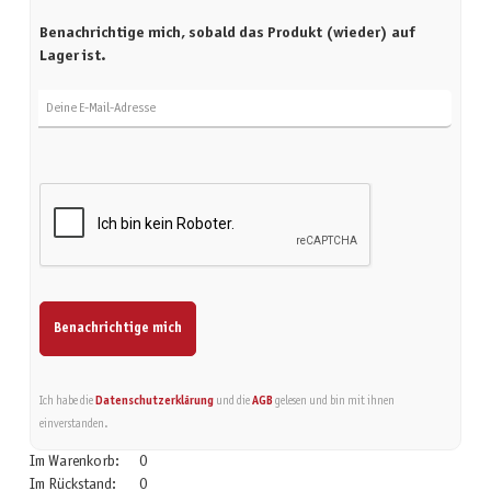
Benachrichtige mich, sobald das Produkt (wieder) auf
Lager ist.
Deine E-Mail-Adresse
Benachrichtige mich
Ich habe die
Datenschutzerklärung
und die
AGB
gelesen und bin mit ihnen
einverstanden.
Im Warenkorb:
0
Im Rückstand:
0