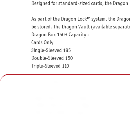
Designed for standard-sized cards, the Dragon 
As part of the Dragon Lock™ system, the Dragon
be stored. The Dragon Vault (available separat
Dragon Box 150+ Capacity :
Cards Only
Single-Sleeved 185
Double-Sleeved 150
Triple-Sleeved 110
Cards + Dragon Tray :
Single-Sleeved:141 + Dragon Tray
Double-Sleeved:115 + Dragon Tray
Triple-Sleeved:84 + Dragon Tray