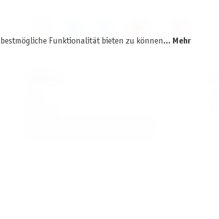
 bestmögliche Funktionalität bieten zu können...
Mehr
SERVICE
I
AGB
I
Widerruf
D
Versand- und Zahlungsbedingungen
Batterie- und Verpackungshinweise