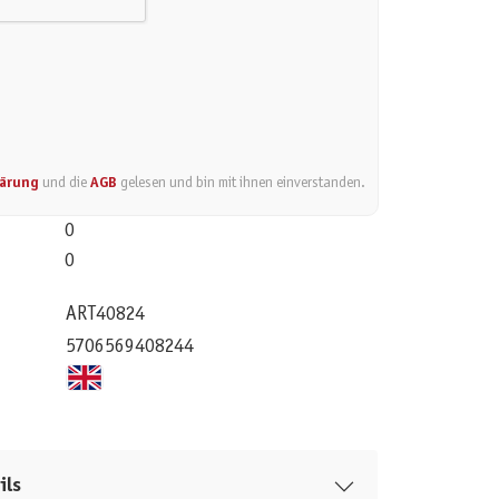
lärung
und die
AGB
gelesen und bin mit ihnen einverstanden.
0
0
ART40824
5706569408244
ils