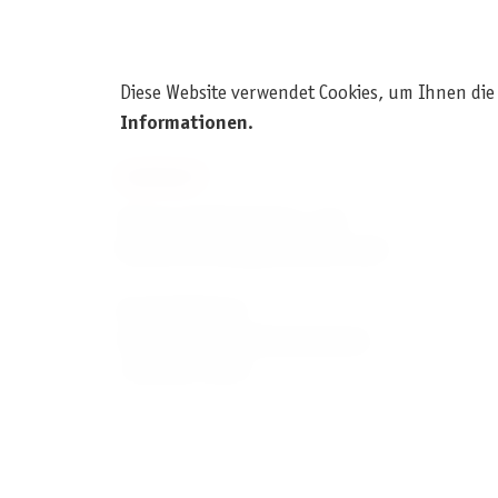
Diese Website verwendet Cookies, um Ihnen die
Informationen
.
KONTAKT
Pegasus Spiele Verlags- und
Medienvertriebsgesellschaft mbH
Am Straßbach 3
61169 Friedberg (Deutschland)
+49 6031 72170