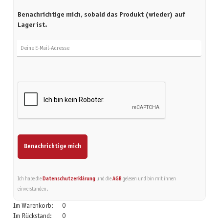
Benachrichtige mich, sobald das Produkt (wieder) auf
Lager ist.
Deine E-Mail-Adresse
Benachrichtige mich
Ich habe die
Datenschutzerklärung
und die
AGB
gelesen und bin mit ihnen
einverstanden.
Im Warenkorb:
0
Im Rückstand:
0