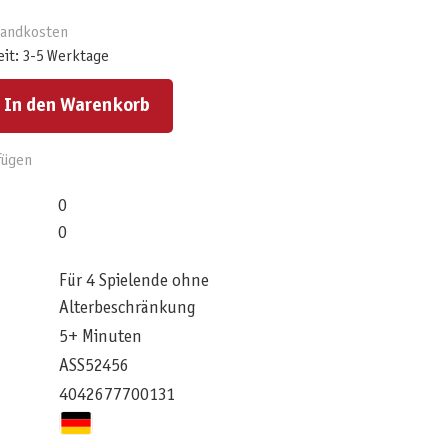
rsandkosten
eit: 3-5 Werktage
ert ein oder benutze die Schaltflächen um die Anzahl zu erhöhen oder zu reduzieren.
In den Warenkorb
fügen
0
0
Für 4 Spielende ohne
Alterbeschränkung
5+ Minuten
ASS52456
4042677700131