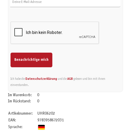
Benachrichtige mich
Ich habe die
Datenschutzerklärung
und die
AGB
gelesen und bin mit ihnen
einverstanden.
Im Warenkorb:
0
Im Rückstand:
0
Artikelnummer:
UHR06202
EAN:
9783958672031
Sprache: