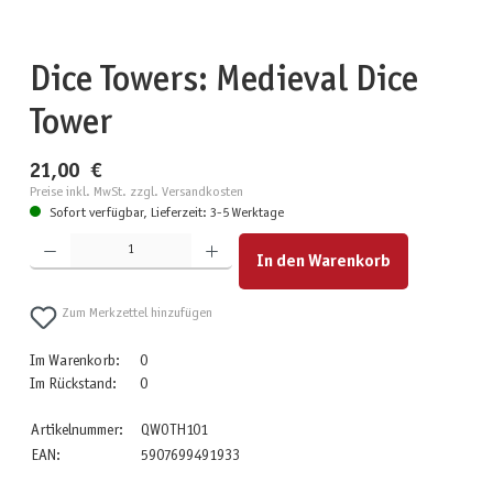
Dice Towers: Medieval Dice
Tower
21,00 €
Preise inkl. MwSt. zzgl. Versandkosten
Sofort verfügbar, Lieferzeit: 3-5 Werktage
Produkt Anzahl: Gib den gewünschten Wert ein oder benutze die Schaltflächen um die Anzahl zu erhöhen
In den Warenkorb
Zum Merkzettel hinzufügen
Im Warenkorb:
0
Im Rückstand:
0
Artikelnummer:
QWOTH101
EAN:
5907699491933