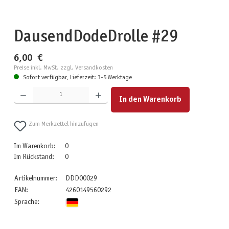
DausendDodeDrolle #29
6,00 €
Preise inkl. MwSt. zzgl. Versandkosten
Sofort verfügbar, Lieferzeit: 3-5 Werktage
Produkt Anzahl: Gib den gewünschten Wert ein oder benutze die Schaltflächen um die Anzahl zu erhöhen
In den Warenkorb
Zum Merkzettel hinzufügen
Im Warenkorb:
0
Im Rückstand:
0
Artikelnummer:
DDD00029
EAN:
4260149560292
Sprache: