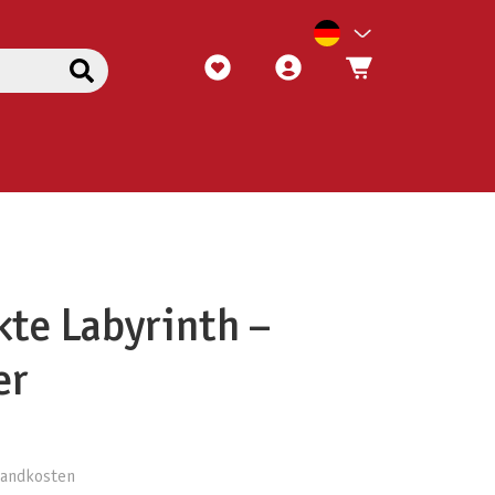
kte Labyrinth –
er
rsandkosten