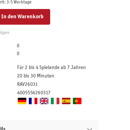
eit: 3-5 Werktage
ert ein oder benutze die Schaltflächen um die Anzahl zu erhöhen oder zu reduzieren.
In den Warenkorb
fügen
0
0
Für 2 bis 4 Spielende ab 7 Jahren
20 bis 30 Minuten
RAV26031
4005556260317
ils