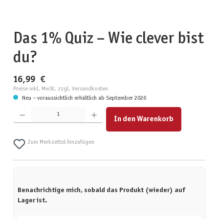
Das 1% Quiz – Wie clever bist
du?
16,99 €
Preise inkl. MwSt. zzgl. Versandkosten
Neu – voraussichtlich erhältlich ab September 2026
Produkt Anzahl: Gib den gewünschten Wert ein oder benutze die Schaltflächen um die Anzahl zu erhöhen
In den Warenkorb
Zum Merkzettel hinzufügen
Benachrichtige mich, sobald das Produkt (wieder) auf
Lager ist.
Deine E-Mail-Adresse