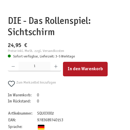
DIE - Das Rollenspiel:
Sichtschirm
24,95 €
Preise inkl. MwSt. zzgl. Versandkosten
Sofort verfügbar, Lieferzeit: 3-5 Werktage
Produkt Anzahl: Gib den gewünschten Wert ein oder benutze die Schaltflächen um die Anzahl zu erhöhen
In den Warenkorb
Zum Merkzettel hinzufügen
Im Warenkorb:
0
Im Rückstand:
0
Artikelnummer:
SQU03002
EAN:
9783689740153
Sprache: