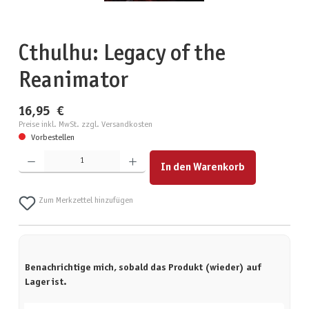
Cthulhu: Legacy of the
Reanimator
16,95 €
Preise inkl. MwSt. zzgl. Versandkosten
Vorbestellen
Produkt Anzahl: Gib den gewünschten Wert ein oder benutze die Schaltflächen um die Anzahl zu erhöhen
In den Warenkorb
Zum Merkzettel hinzufügen
Benachrichtige mich, sobald das Produkt (wieder) auf
Lager ist.
Deine E-Mail-Adresse