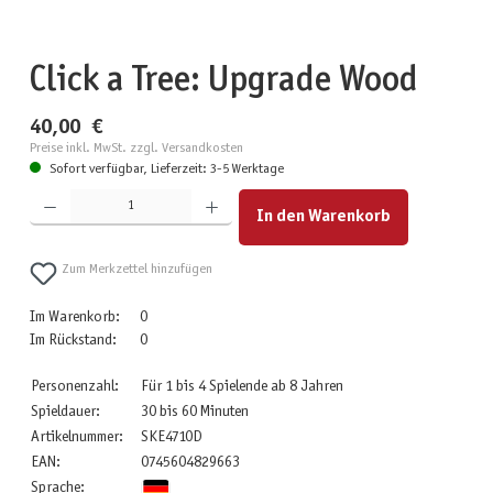
Click a Tree: Upgrade Wood
40,00 €
Preise inkl. MwSt. zzgl. Versandkosten
Sofort verfügbar, Lieferzeit: 3-5 Werktage
Produkt Anzahl: Gib den gewünschten Wert ein oder benutze die Schaltflächen um die Anzahl zu erhöhen
In den Warenkorb
Zum Merkzettel hinzufügen
Im Warenkorb:
0
Im Rückstand:
0
Personenzahl:
Für 1 bis 4 Spielende ab 8 Jahren
Spieldauer:
30 bis 60 Minuten
Artikelnummer:
SKE4710D
EAN:
0745604829663
Sprache: